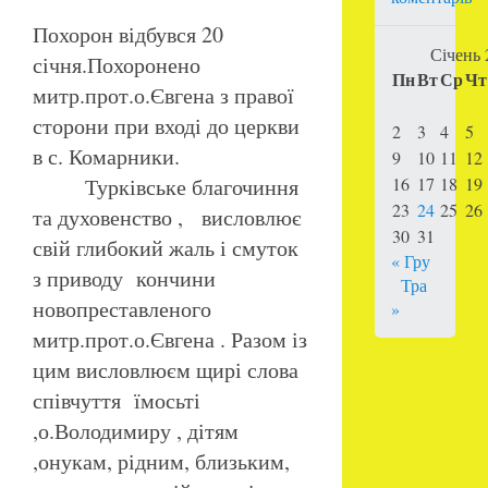
Похорон відбувся 20
Січень 
січня.Похоронено
Пн
Вт
Ср
Чт
митр.прот.о.Євгена з правої
сторони при вході до церкви
2
3
4
5
в с. Комарники.
9
10
11
12
Турківське благочиння
16
17
18
19
23
24
25
26
та духовенство , висловлює
30
31
свій глибокий жаль і смуток
« Гру
з приводу кончини
Тра
новопреставленого
»
митр.прот.о.Євгена . Разом із
цим висловлюєм щирі слова
співчуття їмосьті
,о.Володимиру , дітям
,онукам, рідним, близьким,