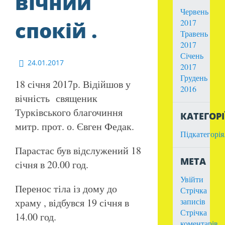
вічний
Червень
спокій .
2017
Травень
2017
Січень
24.01.2017
2017
Грудень
18 січня 2017р. Відійшов у
2016
вічність священик
Турківського благочиння
КАТЕГОРІ
митр. прот. о. Євген Федак.
Підкатегорія
Парастас був відслужений 18
МЕТА
січня в 20.00 год.
Увійти
Перенос тіла із дому до
Стрічка
храму , відбувся 19 січня в
записів
Стрічка
14.00 год.
коментарів