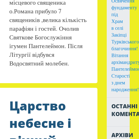
Освячення
місцевого священика
фундаменту
о.Романа прибуло 7
під
священиків ,велика кількість
Храм
парафіян і гостей. Очолив
в селі
Закіпці
Святкове Богослужіння
Турківського
ігумен Пантелеймон. Після
благочиння!
Літургії відбувся
Вітання
архімандрит
Водосвятний молебен.
Пантелеймо
Старості
з днем
народження!
Царство
ОСТАННІ
КОМЕНТА
небесне і
АРХІВИ