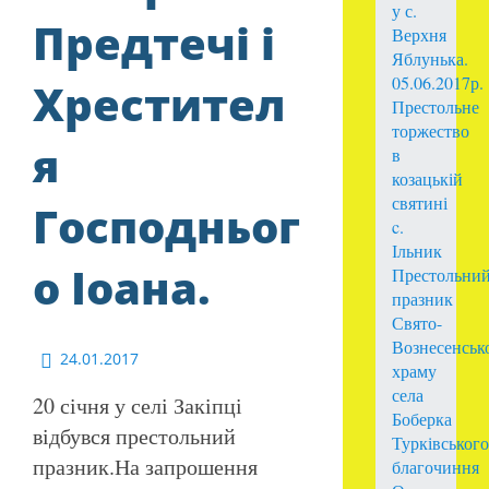
у с.
Предтечі і
Верхня
Яблунька.
05.06.2017р.
Хрестител
Престольне
торжество
я
в
козацькій
святині
Господньог
c.
Ільник
о Іоана.
Престольни
празник
Свято-
Вознесенськ
24.01.2017
храму
села
20 січня у селі Закіпці
Боберка
відбувся престольний
Турківського
празник.На запрошення
благочиння